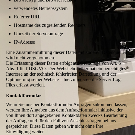
verwendetes Betriebssystem
Referrer URL
Hostname des zugreifenden Rechners
Uhrzeit der Serveranfrage
IP-Adresse
Eine Zusammenführung dieser Daten mit anderen Datenquellen
wird nicht vorgenommen.
Die Erfassung dieser Daten erfolgt auf Grundlage von Art. 6
Abs. 1 lit. f DSGVO. Der Websitebetreiber hat ein berechtigtes
Interesse an der technisch fehlerfreien Darstellung und der
Optimierung seiner Website – hierzu müssen die Server-Log-
Files erfasst werden.
Kontaktformular
Wenn Sie uns per Kontaktformular Anfragen zukommen lassen,
werden Ihre Angaben aus dem Anfrageformular inklusive der
von Ihnen dort angegebenen Kontaktdaten zwecks Bearbeitung
der Anfrage und für den Fall von Anschlussfragen bei uns
gespeichert. Diese Daten geben wir nicht ohne Ihre
Einwilligung weiter.