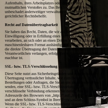
Aufenthalts, ihres Arbeitsplatzes oder des Orts des
mutmaßlichen Verstoßes zu. Das Beschwerderecht besteht
unbeschadet anderweitiger verwaltungsrechtlicher oder
gerichtlicher Rechtsbehelfe.
Recht auf Datenübertragbarkeit
Sie haben das Recht, Daten, die wir auf Grundlage Ihrer
Einwilligung oder in Erfüllung eines Vertrags automatisiert
verarbeiten, an sich oder an einen Dritten in einem gängigen,
maschinenlesbaren Format aushändigen zu lassen. Sofern Sie
die direkte Übertragung der Daten an einen anderen
Verantwortlichen verlangen, erfolgt dies nur, soweit es technisch
machbar ist.
SSL- bzw. TLS-Verschlüsselung
Diese Seite nutzt aus Sicherheitsgründen und zum Schutz der
Übertragung vertraulicher Inhalte, wie zum Beispiel
Bestellungen oder Anfragen, die Sie an uns als Seitenbetreiber
senden, eine SSL- bzw. TLS-Verschlüsselung. Eine
verschlüsselte Verbindung erkennen Sie daran, dass die
Adresszeile des Browsers von „http://“ auf „https://“ wechselt
und an dem Schloss-Symbol in Ihrer Browserzeile.
Wenn die SSL- bzw. TLS-Verschlüsselung aktiviert ist, können