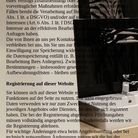
eines Vertrags zusammenhängt oder zur Durchführung
vorvertraglicher Maßnahmen erforderlich ist. In allen übrigen
Fällen beruht die Verarbeitung auf Ihrer Einwilligung (Art. 6
Abs. 1 lit. a DSGVO) und/oder auf unseren berechtigten
Interessen (Art. 6 Abs. 1 lit. f DSGVO), da wir ein berechtigtes
Interesse an der effektiven Bearbeitung der an uns gerichteten
Anfragen haben.
Die von Ihnen an uns per Kontaktanfragen übersandten Daten
verbleiben bei uns, bis Sie uns zur Löschung auffordern, Ihre
Einwilligung zur Speicherung widerrufen oder der Zweck für
die Datenspeicherung entfällt (z. B. nach abgeschlossener
Bearbeitung Ihres Anliegens). Zwingende gesetzliche
Bestimmungen – insbesondere gesetzliche
Aufbewahrungsfristen – bleiben unberührt.
Registrierung auf dieser Website
Sie können sich auf dieser Website registrieren, um zusätzliche
Funktionen auf der Seite zu nutzen. Die dazu eingegebenen
Daten verwenden wir nur zum Zwecke der Nutzung des
jeweiligen Angebotes oder Dienstes, für den Sie sich registriert
haben. Die bei der Registrierung abgefragten Pflichtangaben
müssen vollständig angegeben werden. Anderenfalls werden wir
die Registrierung ablehnen.
Für wichtige Änderungen etwa beim Angebotsumfang oder bei
technisch notwendigen Änderungen nutzen wir die bei der