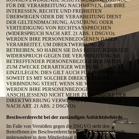
FÜR DIE VERARBEITUNG NACHWEISEN, DIE IHRE
INTERESSEN, RECHTE UND FREIHEITEN
ÜBERWIEGEN ODER DIE VERARBEITUNG DIENT
DER GELTENDMACHUNG, AUSÜBUNG ODER
VERTEIDIGUNG VON RECHTSANSPRÜCHEN
(WIDERSPRUCH NACH ART. 21 ABS. 1 DSGVO).
WERDEN IHRE PERSONENBEZOGENEN DATEN
VERARBEITET, UM DIREKTWERBUNG ZU
BETREIBEN, SO HABEN SIE DAS RECHT, JEDERZEIT
WIDERSPRUCH GEGEN DIE VERARBEITUNG SIE
BETREFFENDER PERSONENBEZOGENER DATEN
ZUM ZWECKE DERARTIGER WERBUNG
EINZULEGEN; DIES GILT AUCH FÜR DAS PROFILING,
SOWEIT ES MIT SOLCHER DIREKTWERBUNG IN
VERBINDUNG STEHT. WENN SIE WIDERSPRECHEN,
WERDEN IHRE PERSONENBEZOGENEN DATEN
ANSCHLIESSEND NICHT MEHR ZUM ZWECKE DER
DIREKTWERBUNG VERWENDET (WIDERSPRUCH
NACH ART. 21 ABS. 2 DSGVO).
Beschwerderecht bei der zuständigen Aufsichtsbehörde
Im Falle von Verstößen gegen die DSGVO steht den
Betroffenen ein Beschwerderecht bei einer Aufsichtsbehörde,
insbesondere in dem Mitgliedstaat ihres gewöhnlichen