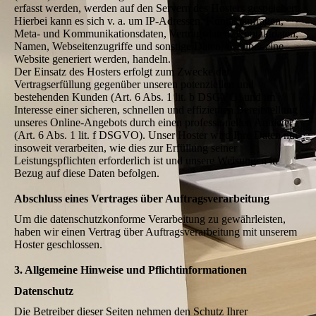
erfasst werden, werden auf den Servern des Hosters gespeichert.
Hierbei kann es sich v. a. um IP-Adressen, Kontaktanfragen,
Meta- und Kommunikationsdaten, Vertragsdaten, Kontaktdaten,
Namen, Webseitenzugriffe und sonstige Daten, die über eine
Website generiert werden, handeln.
Der Einsatz des Hosters erfolgt zum Zwecke der
Vertragserfüllung gegenüber unseren potenziellen und
bestehenden Kunden (Art. 6 Abs. 1 lit. b DSGVO) und im
Interesse einer sicheren, schnellen und effizienten Bereitstellung
unseres Online-Angebots durch einen professionellen Anbieter
(Art. 6 Abs. 1 lit. f DSGVO). Unser Hoster wird Ihre Daten nur
insoweit verarbeiten, wie dies zur Erfüllung seiner
Leistungspflichten erforderlich ist und unsere Weisungen in
Bezug auf diese Daten befolgen.
Abschluss eines Vertrages über Auftragsverarbeitung
Um die datenschutzkonforme Verarbeitung zu gewährleisten,
haben wir einen Vertrag über Auftragsverarbeitung mit unserem
Hoster geschlossen.
3. Allgemeine Hinweise und Pflichtinformationen
Datenschutz
Die Betreiber dieser Seiten nehmen den Schutz Ihrer