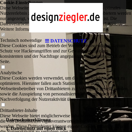
Cookie-Einstellungen
Diese Webseite verwendet Cookies, um Besuchern ein optimales
Nutzererlebnis zu bieten. Bestimmte Inhalte von Drittanbietern werden
nur angezeigt, wenn die entsprechende Option aktiviert ist. Die
Datenverarbeitung kann dann auch in einem Drittland erfolgen.
Weitere Informationen hierzu in der Datenschutzerklärung.
Technisch notwendige
DATENSCHUTZ
Diese Cookies sind zum Betrieb der Webseite notwendig, z.B. zum
Schutz vor Hackerangriffen und zur Gewährleistung eines
konsistenten und der Nachfrage angepassten Erscheinungsbilds der
Seite.
Analytische
Diese Cookies werden verwendet, um das Nutzererlebnis weiter zu
optimieren. Hierunter fallen auch Statistiken, die dem
Webseitenbetreiber von Drittanbietern zur Verfügung gestellt werden,
sowie die Ausspielung von personalisierter Werbung durch die
Nachverfolgung der Nutzeraktivität über verschiedene Webseiten.
Drittanbieter-Inhalte
Diese Webseite bietet möglicherweise Inhalte oder Funktionalitäten an,
Datenschutzerklärung
die von Drittanbietern eigenverantwortlich zur Verfügung gestellt
werden. Diese Drittanbieter können eigene Cookies setzen, z.B. um
1. Datenschutz auf einen Blick
die Nutzeraktivität zu verfolgen oder ihre Angebote zu personalisieren