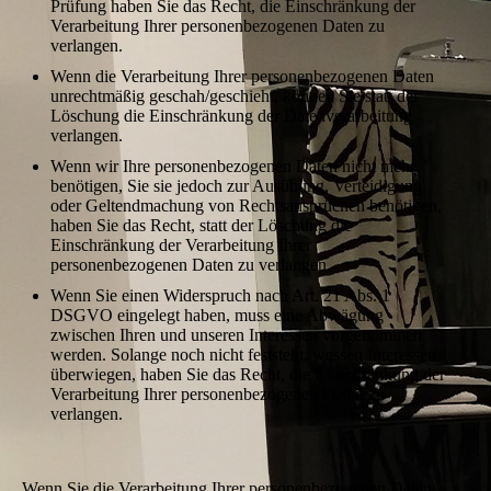
Prüfung haben Sie das Recht, die Einschränkung der
Verarbeitung Ihrer personenbezogenen Daten zu
verlangen.
Wenn die Verarbeitung Ihrer personenbezogenen Daten
unrechtmäßig geschah/geschieht, können Sie statt der
Löschung die Einschränkung der Datenverarbeitung
verlangen.
Wenn wir Ihre personenbezogenen Daten nicht mehr
benötigen, Sie sie jedoch zur Ausübung, Verteidigung
oder Geltendmachung von Rechtsansprüchen benötigen,
haben Sie das Recht, statt der Löschung die
Einschränkung der Verarbeitung Ihrer
personenbezogenen Daten zu verlangen.
Wenn Sie einen Widerspruch nach Art. 21 Abs. 1
DSGVO eingelegt haben, muss eine Abwägung
zwischen Ihren und unseren Interessen vorgenommen
werden. Solange noch nicht feststeht, wessen Interessen
überwiegen, haben Sie das Recht, die Einschränkung der
Verarbeitung Ihrer personenbezogenen Daten zu
verlangen.
Wenn Sie die Verarbeitung Ihrer personenbezogenen Daten