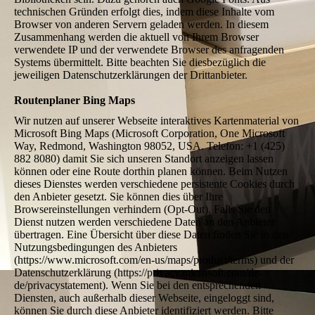
technischen Gründen erfolgt dies, indem diese Inhalte vom
Browser von anderen Servern geladen werden. In diesem
Zusammenhang werden die aktuell von Ihrem Browser
verwendete IP und der verwendete Browser des anfragenden
Systems übermittelt. Bitte beachten Sie diesbezüglich die
jeweiligen Datenschutzerklärungen der Drittanbieter.
Routenplaner Bing Maps
Wir nutzen auf unserer Webseite interaktives Kartenmaterial von
Microsoft Bing Maps (Microsoft Corporation, One Microsoft
Way, Redmond, Washington 98052, USA. Telefon: +1 (425)
882 8080) damit Sie sich unseren Standort anzeigen lassen
können oder eine Route dorthin planen können. Beim Nutzen
dieses Dienstes werden verschiedene persistente Cookies durch
den Anbieter gesetzt. Sie können dies über Ihre
Browsereinstellungen verhindern (Opt-Out). Falls Sie den
Dienst nutzen werden verschiedene Daten an den Anbieter
übertragen. Eine Übersicht über diese Daten finden Sie in den
Nutzungsbedingungen des Anbieters
(https://www.microsoft.com/en-us/maps/product/terms) und der
Datenschutzerklärung (https://privacy.microsoft.com/de-
de/privacystatement). Wenn Sie bei den entsprechenden
Diensten, auch außerhalb dieser Webseite, eingeloggt sind,
können Sie durch diese Anbieter identifiziert werden. Bitte