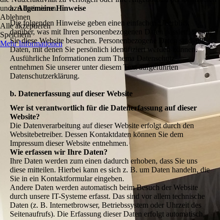
und zu optimieren.
a. Allgemeine Hinweise
Ablehnen
Die folgenden Hinweise geben einen einfachen Überblick
Alle akzeptieren
darüber, was mit Ihren personenbezogenen Daten passiert, wenn
Speichern
Sie diese Website besuchen. Personenbezogene Daten sind alle
Mehr Informationen
Daten, mit denen Sie persönlich identifiziert werden können.
Ausführliche Informationen zum Thema Datenschutz
entnehmen Sie unserer unter diesem Text aufgeführten
Datenschutzerklärung.
b. Datenerfassung auf dieser Website
Wer ist verantwortlich für die Datenerfassung auf dieser
Website?
Die Datenverarbeitung auf dieser Website erfolgt durch den
Websitebetreiber. Dessen Kontaktdaten können Sie dem
Impressum dieser Website entnehmen.
Wie erfassen wir Ihre Daten?
Ihre Daten werden zum einen dadurch erhoben, dass Sie uns
diese mitteilen. Hierbei kann es sich z. B. um Daten handeln, die
Sie in ein Kontaktformular eingeben.
Andere Daten werden automatisch beim Besuch der Website
durch unsere IT-Systeme erfasst. Das sind vor allem technische
Daten (z. B. Internetbrowser, Betriebssystem oder Uhrzeit des
Seitenaufrufs). Die Erfassung dieser Daten erfolgt automatisch,