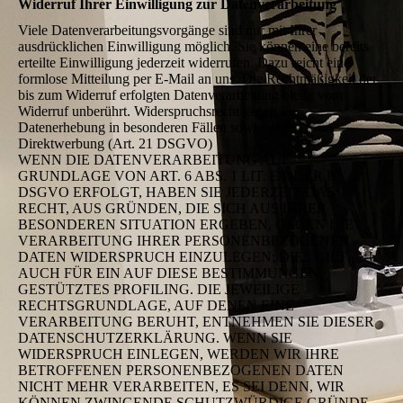
Widerruf Ihrer Einwilligung zur Datenverarbeitung
Viele Datenverarbeitungsvorgänge sind nur mit Ihrer
ausdrücklichen Einwilligung möglich. Sie können eine bereits
erteilte Einwilligung jederzeit widerrufen. Dazu reicht eine
formlose Mitteilung per E-Mail an uns. Die Rechtmäßigkeit der
bis zum Widerruf erfolgten Datenverarbeitung bleibt vom
Widerruf unberührt. Widerspruchsrecht gegen die
Datenerhebung in besonderen Fällen sowie gegen
Direktwerbung (Art. 21 DSGVO)
WENN DIE DATENVERARBEITUNG AUF
GRUNDLAGE VON ART. 6 ABS. 1 LIT. E ODER F
DSGVO ERFOLGT, HABEN SIE JEDERZEIT DAS
RECHT, AUS GRÜNDEN, DIE SICH AUS IHRER
BESONDEREN SITUATION ERGEBEN, GEGEN DIE
VERARBEITUNG IHRER PERSONENBEZOGENEN
DATEN WIDERSPRUCH EINZULEGEN; DIES GILT
AUCH FÜR EIN AUF DIESE BESTIMMUNGEN
GESTÜTZTES PROFILING. DIE JEWEILIGE
RECHTSGRUNDLAGE, AUF DENEN EINE
VERARBEITUNG BERUHT, ENTNEHMEN SIE DIESER
DATENSCHUTZERKLÄRUNG. WENN SIE
WIDERSPRUCH EINLEGEN, WERDEN WIR IHRE
BETROFFENEN PERSONENBEZOGENEN DATEN
NICHT MEHR VERARBEITEN, ES SEI DENN, WIR
KÖNNEN ZWINGENDE SCHUTZWÜRDIGE GRÜNDE