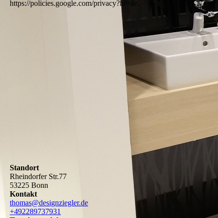
https://policies.google.com/privacy?hl=de.
Standort
Rheindorfer Str.77
53225 Bonn
Kontakt
thomas@designziegler.de
+492289737931