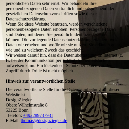
persönlichen Daten sehr ernst. Wir behandeln Ihre
personenbezogenen Daten vertraulich und entsprechend der
gesetzlichen Datenschutzvorschriften sowie dieser
Datenschutzerklärung.
Wenn Sie diese Website benutzen, werden verschiedene
personenbezogene Daten erhoben. Personenbezogene Daten
sind Daten, mit denen Sie persönlich identifiziert werden
können. Die vorliegende Datenschutzerklärung erläutert, welche
Daten wir erheben und wofür wir sie nutzen. Sie erläutert auch,
wie und zu welchem Zweck das geschieht.
Wir weisen darauf hin, dass die Datenübertragung im Internet (z.
B. bei der Kommunikation per E-Mail) Sicherheitslücken
aufweisen kann. Ein lückenloser Schutz der Daten vor dem
Zugriff durch Dritte ist nicht möglich.
Hinweis zur verantwortlichen Stelle
Die verantwortliche Stelle für die Datenverarbeitung auf dieser
Website ist:
DesignZiegler
Obere Wilhelmstraße 8
53225 Bonn
Telefon:
+492289737931
E-Mail:
thomas@designziegler.de