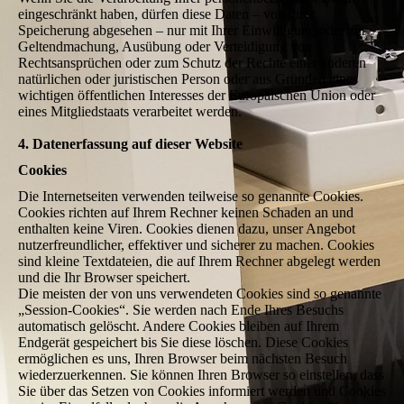
eingeschränkt haben, dürfen diese Daten – von ihrer
Speicherung abgesehen – nur mit Ihrer Einwilligung oder zur
Geltendmachung, Ausübung oder Verteidigung von
Rechtsansprüchen oder zum Schutz der Rechte einer anderen
natürlichen oder juristischen Person oder aus Gründen eines
wichtigen öffentlichen Interesses der Europäischen Union oder
eines Mitgliedstaats verarbeitet werden.
4. Datenerfassung auf dieser Website
Cookies
Die Internetseiten verwenden teilweise so genannte Cookies.
Cookies richten auf Ihrem Rechner keinen Schaden an und
enthalten keine Viren. Cookies dienen dazu, unser Angebot
nutzerfreundlicher, effektiver und sicherer zu machen. Cookies
sind kleine Textdateien, die auf Ihrem Rechner abgelegt werden
und die Ihr Browser speichert.
Die meisten der von uns verwendeten Cookies sind so genannte
„Session-Cookies“. Sie werden nach Ende Ihres Besuchs
automatisch gelöscht. Andere Cookies bleiben auf Ihrem
Endgerät gespeichert bis Sie diese löschen. Diese Cookies
ermöglichen es uns, Ihren Browser beim nächsten Besuch
wiederzuerkennen. Sie können Ihren Browser so einstellen, dass
Sie über das Setzen von Cookies informiert werden und Cookies