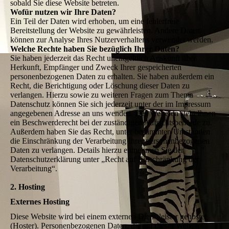
sobald Sie diese Website betreten.
Wofür nutzen wir Ihre Daten?
Ein Teil der Daten wird erhoben, um eine fehlerfreie
Bereitstellung der Website zu gewährleisten. Andere Daten
können zur Analyse Ihres Nutzerverhaltens verwendet werden.
Welche Rechte haben Sie bezüglich Ihrer Daten?
Sie haben jederzeit das Recht unentgeltlich Auskunft über
Herkunft, Empfänger und Zweck Ihrer gespeicherten
personenbezogenen Daten zu erhalten. Sie haben außerdem ein
Recht, die Berichtigung oder Löschung dieser Daten zu
verlangen. Hierzu sowie zu weiteren Fragen zum Thema
Datenschutz können Sie sich jederzeit unter der im Impressum
angegebenen Adresse an uns wenden. Des Weiteren steht Ihnen
ein Beschwerderecht bei der zuständigen Aufsichtsbehörde zu.
Außerdem haben Sie das Recht, unter bestimmten Umständen
die Einschränkung der Verarbeitung Ihrer personenbezogenen
Daten zu verlangen. Details hierzu entnehmen Sie der
Datenschutzerklärung unter „Recht auf Einschränkung der
Verarbeitung“.
2. Hosting
Externes Hosting
Diese Website wird bei einem externen Dienstleister gehostet
(Hoster). Personenbezogenen Daten, die auf dieser Website