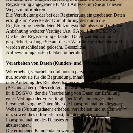
Registrierung angegebene E-Mail-Adresse, um Sie auf diesem
Wege zu informieren.
Die Verarbeitung der bei der Registrierung eingegebenen Daten
erfolgt zum Zwecke der Durchführung des durch die
Registrierung begründeten Nutzungsverhältnisses und ggf. zur
Anbahnung weiterer Verträge (Art. 6 Abs. 1 lit. b DSGVO).
Die bei der Registrierung erfassten Daten werden von uns
gespeichert, solange Sie auf dieser Website registriert sind und
werden anschließend gelöscht. Gesetzliche
Aufbewahrungsfristen bleiben unberührt.
Verarbeiten von Daten (Kunden- und Vertragsdaten)
Wir erheben, verarbeiten und nutzen personenbezogene Daten
nur, soweit sie für die Begründung, inhaltliche Ausgestaltung
oder Änderung des Rechtsverhältnisses erforderlich sind
(Bestandsdaten). Dies erfolgt auf Grundlage von Art. 6 Abs. 1
lit. b DSGVO, der die Verarbeitung von Daten zur Erfüllung
eines Vertrags oder vorvertraglicher Maßnahmen gestattet.
Personenbezogene Daten über die Inanspruchnahme dieser
Website (Nutzungsdaten) erheben, verarbeiten und nutzen wir
nur, soweit dies erforderlich ist, um dem Nutzer die
Inanspruchnahme des Dienstes zu ermöglichen oder
abzurechnen.
Die erhobenen Kundendaten werden nach Abschluss des