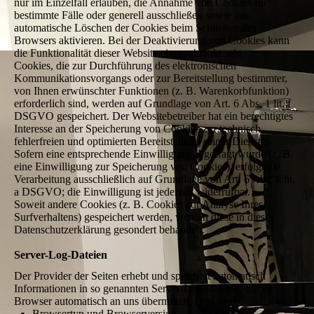
nur im Einzelfall erlauben, die Annahme von Cookies für
bestimmte Fälle oder generell ausschließen sowie das
automatische Löschen der Cookies beim Schließen des
Browsers aktivieren. Bei der Deaktivierung von Cookies kann
die Funktionalität dieser Website eingeschränkt sein.
Cookies, die zur Durchführung des elektronischen
Kommunikationsvorgangs oder zur Bereitstellung bestimmter,
von Ihnen erwünschter Funktionen (z. B. Warenkorbfunktion)
erforderlich sind, werden auf Grundlage von Art. 6 Abs. 1 lit. f
DSGVO gespeichert. Der Websitebetreiber hat ein berechtigtes
Interesse an der Speicherung von Cookies zur technisch
fehlerfreien und optimierten Bereitstellung seiner Dienste.
Sofern eine entsprechende Einwilligung abgefragt wurde (z. B.
eine Einwilligung zur Speicherung von Cookies), erfolgt die
Verarbeitung ausschließlich auf Grundlage von Art. 6 Abs. 1 lit.
a DSGVO; die Einwilligung ist jederzeit widerrufbar.
Soweit andere Cookies (z. B. Cookies zur Analyse Ihres
Surfverhaltens) gespeichert werden, werden diese in dieser
Datenschutzerklärung gesondert behandelt.
Server-Log-Dateien
Der Provider der Seiten erhebt und speichert automatisch
Informationen in so genannten Server-Log-Dateien, die Ihr
Browser automatisch an uns übermittelt. Dies sind:
Browsertyp und Browserversion