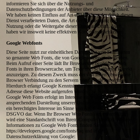
informieren Sie sich über die Nutzungs- und
Datenschutzbedingungen der Anbieter über diese Möglichkeit.
Wir haben keinen Einfluss auf Art und Umfang der durch diesen
Dienst verarbeiteten Daten, die Art der Verarbeitung und
Nutzung oder die Weitergabe dieser Daten an Dritte. Auch
haben wir insoweit keine effektiven Kontrollmöglichkeiten.
Google Webfonts
Diese Seite nutzt zur einheitlichen Darstellung von Schriftarten
so genannte Web Fonts, die von Google bereitgestellt werden.
Beim Aufruf einer Seite lädt Ihr Browser die benötigten Web
Fonts in ihren Browsercache, um Texte und Schriftarten korrekt
anzuzeigen. Zu diesem Zweck muss der von Ihnen verwendete
Browser Verbindung zu den Servern von Google aufnehmen.
Hierdurch erlangt Google Kenntnis darüber, dass über Ihre IP-
Adresse diese Website aufgerufen wurde. Die Nutzung von
Google Web Fonts erfolgt im Interesse einer einheitlichen und
ansprechenden Darstellung unserer Online-Angebote. Dies stellt
ein berechtigtes Interesse im Sinne von Art. 6 Abs. 1 lit. f
DSGVO dar. Wenn Ihr Browser Web Fonts nicht unterstützt,
wird eine Standardschrift von Ihrem Computer genutzt. Weitere
Informationen zu Google Web Fonts finden Sie unter
https://developers.google.com/fonts/faq und in der
Datenschutzerklärung von Google: