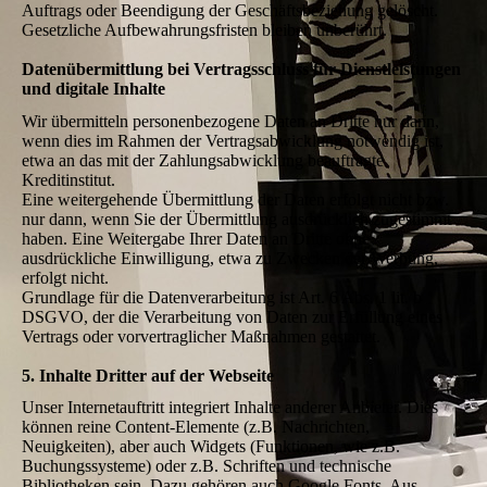
Auftrags oder Beendigung der Geschäftsbeziehung gelöscht.
Gesetzliche Aufbewahrungsfristen bleiben unberührt.
Datenübermittlung bei Vertragsschluss für Dienstleistungen
und digitale Inhalte
Wir übermitteln personenbezogene Daten an Dritte nur dann,
wenn dies im Rahmen der Vertragsabwicklung notwendig ist,
etwa an das mit der Zahlungsabwicklung beauftragte
Kreditinstitut.
Eine weitergehende Übermittlung der Daten erfolgt nicht bzw.
nur dann, wenn Sie der Übermittlung ausdrücklich zugestimmt
haben. Eine Weitergabe Ihrer Daten an Dritte ohne
ausdrückliche Einwilligung, etwa zu Zwecken der Werbung,
erfolgt nicht.
Grundlage für die Datenverarbeitung ist Art. 6 Abs. 1 lit. b
DSGVO, der die Verarbeitung von Daten zur Erfüllung eines
Vertrags oder vorvertraglicher Maßnahmen gestattet.
5. Inhalte Dritter auf der Webseite
Unser Internetauftritt integriert Inhalte anderer Anbieter. Dies
können reine Content-Elemente (z.B. Nachrichten,
Neuigkeiten), aber auch Widgets (Funktionen, wie z.B.
Buchungssysteme) oder z.B. Schriften und technische
Bibliotheken sein. Dazu gehören auch Google Fonts. Aus