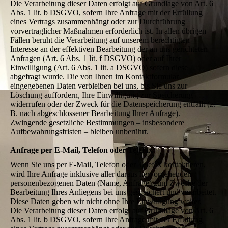
Die Verarbeitung dieser Daten erfolgt auf Grundlage von Art. 6
Abs. 1 lit. b DSGVO, sofern Ihre Anfrage mit der Erfüllung
eines Vertrags zusammenhängt oder zur Durchführung
vorvertraglicher Maßnahmen erforderlich ist. In allen übrigen
Fällen beruht die Verarbeitung auf unserem berechtigten
Interesse an der effektiven Bearbeitung der an uns gerichteten
Anfragen (Art. 6 Abs. 1 lit. f DSGVO) oder auf Ihrer
Einwilligung (Art. 6 Abs. 1 lit. a DSGVO) sofern diese
abgefragt wurde. Die von Ihnen im Kontaktformular
eingegebenen Daten verbleiben bei uns, bis Sie uns zur
Löschung auffordern, Ihre Einwilligung zur Speicherung
widerrufen oder der Zweck für die Datenspeicherung entfällt (z.
B. nach abgeschlossener Bearbeitung Ihrer Anfrage).
Zwingende gesetzliche Bestimmungen – insbesondere
Aufbewahrungsfristen – bleiben unberührt.
Anfrage per E-Mail, Telefon oder Telefax
Wenn Sie uns per E-Mail, Telefon oder Telefax kontaktieren,
wird Ihre Anfrage inklusive aller daraus hervorgehenden
personenbezogenen Daten (Name, Anfrage) zum Zwecke der
Bearbeitung Ihres Anliegens bei uns gespeichert und verarbeitet.
Diese Daten geben wir nicht ohne Ihre Einwilligung weiter.
Die Verarbeitung dieser Daten erfolgt auf Grundlage von Art. 6
Abs. 1 lit. b DSGVO, sofern Ihre Anfrage mit der Erfüllung